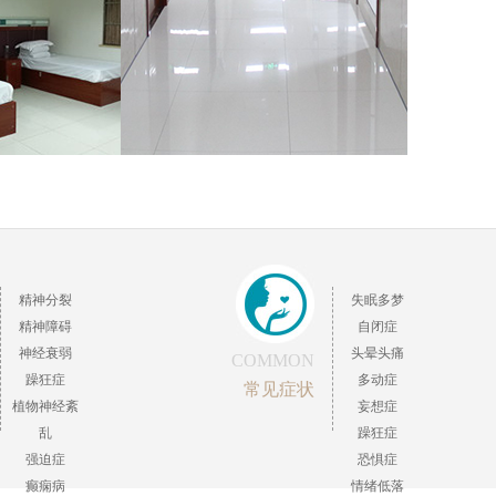
精神分裂
失眠多梦
精神障碍
自闭症
神经衰弱
头晕头痛
COMMON
躁狂症
多动症
常见症状
植物神经紊
妄想症
乱
躁狂症
强迫症
恐惧症
癫痫病
情绪低落