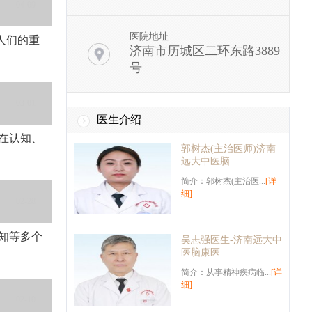
04-09
医院地址
人们的重
济南市历城区二环东路3889
号
03-01
医生介绍
在认知、
郭树杰(主治医师)济南
远大中医脑
简介：郭树杰(主治医...
[详
细]
02-28
知等多个
吴志强医生-济南远大中
医脑康医
简介：从事精神疾病临...
[详
细]
02-10