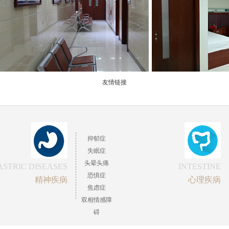
友情链接
抑郁症
失眠症
头晕头痛
ASTRIC DISEASES
INTESTINE
恐惧症
精神疾病
心理疾病
焦虑症
双相情感障
碍