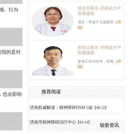
徐志芬医生-济南远大中
感、行为
医脑康医
简介：毕业于大连医学...
[详
细]
12-06
郝保义医生-济南远大中
能指的是对
医脑康医
参加工作20余年，长期...
[详
细]
06-26
推荐阅读
，也会影响
济南权威解读：精神障碍DSM-5诊
·
【06-12】
05-06
济南市精神障碍治疗中心
·
【03-14】
较新资讯