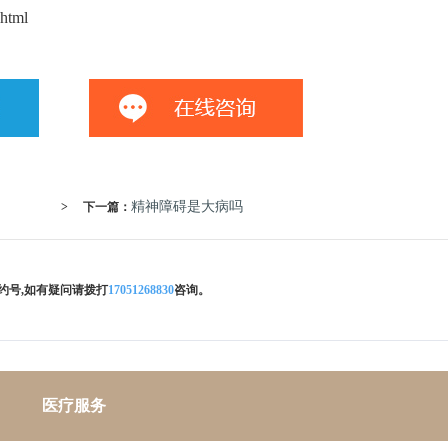
html
精神障碍是大病吗
>
下一篇：
约号,如有疑问请拨打
17051268830
咨询。
医疗服务