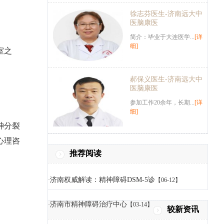
徐志芬医生-济南远大中
医脑康医
简介：毕业于大连医学...
[详
细]
室之
郝保义医生-济南远大中
医脑康医
参加工作20余年，长期...
[详
细]
神分裂
心理咨
推荐阅读
济南权威解读：精神障碍DSM-5诊
·
【06-12】
济南市精神障碍治疗中心
·
【03-14】
较新资讯