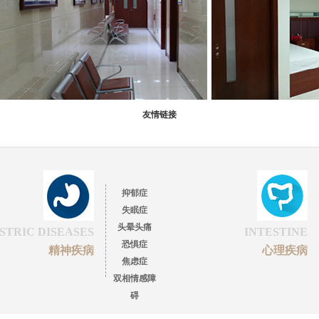
友情链接
抑郁症
失眠症
头晕头痛
STRIC DISEASES
INTESTINE
恐惧症
精神疾病
心理疾病
焦虑症
双相情感障
碍