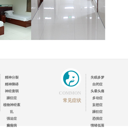
精神分裂
失眠多梦
精神障碍
自闭症
神经衰弱
头晕头痛
COMMON
躁狂症
多动症
常见症状
植物神经紊
妄想症
乱
躁狂症
强迫症
恐惧症
癫痫病
情绪低落