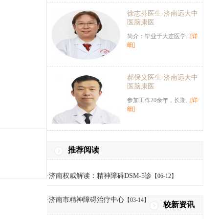
徐志芬医生-济南远大中
医脑康医
简介：毕业于大连医学...
[详
细]
郝保义医生-济南远大中
医脑康医
参加工作20余年，长期...
[详
细]
推荐阅读
济南权威解读：精神障碍DSM-5诊
·
【06-12】
济南市精神障碍治疗中心
·
【03-14】
较新资讯