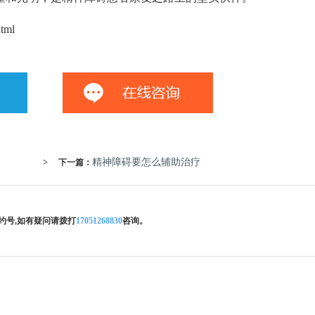
tml
精神障碍要怎么辅助治疗
>
下一篇：
约号,如有疑问请拨打
17051268830
咨询。