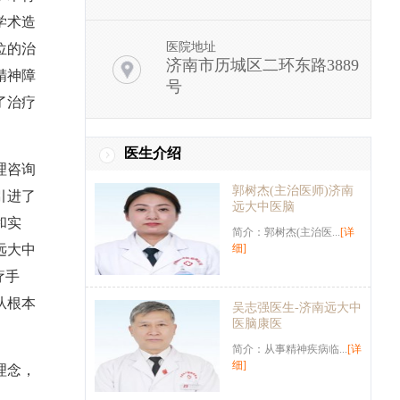
学术造
医院地址
位的治
济南市历城区二环东路3889
精神障
号
了治疗
医生介绍
理咨询
郭树杰(主治医师)济南
引进了
远大中医脑
和实
简介：郭树杰(主治医...
[详
远大中
细]
疗手
从根本
吴志强医生-济南远大中
医脑康医
简介：从事精神疾病临...
[详
细]
理念，