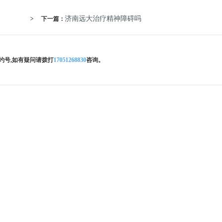
济南远大治疗精神障碍吗
>
下一篇：
约号,如有疑问请拨打
17051268830
咨询。