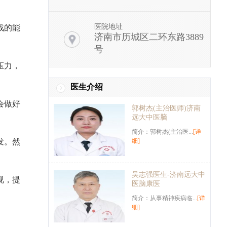
医院地址
战的能
济南市历城区二环东路3889
号
压力，
医生介绍
会做好
郭树杰(主治医师)济南
远大中医脑
简介：郭树杰(主治医...
[详
发。然
细]
吴志强医生-济南远大中
视，提
医脑康医
简介：从事精神疾病临...
[详
细]