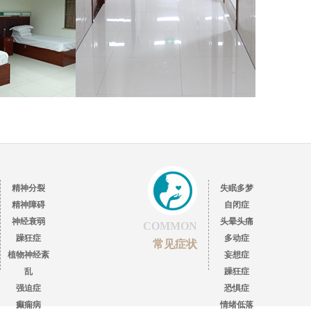
精神分裂
失眠多梦
精神障碍
自闭症
神经衰弱
头晕头痛
COMMON
躁狂症
多动症
常见症状
植物神经紊
妄想症
乱
躁狂症
强迫症
恐惧症
癫痫病
情绪低落