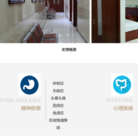
友情链接
抑郁症
失眠症
头晕头痛
STRIC DISEASES
INTESTINE
恐惧症
精神疾病
心理疾病
焦虑症
双相情感障
碍