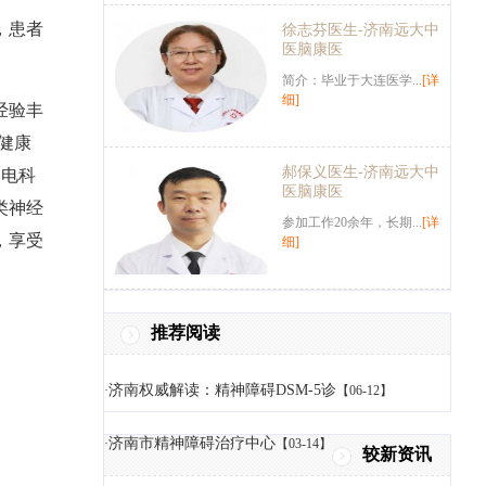
，患者
徐志芬医生-济南远大中
医脑康医
简介：毕业于大连医学...
[详
细]
经验丰
健康
郝保义医生-济南远大中
脑电科
医脑康医
类神经
参加工作20余年，长期...
[详
，享受
细]
推荐阅读
济南权威解读：精神障碍DSM-5诊
·
【06-12】
济南市精神障碍治疗中心
·
【03-14】
较新资讯