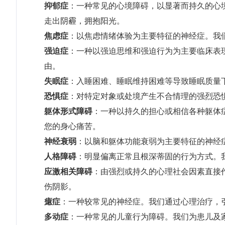
抑郁症
：一种常见的心境障碍，以显著而持久的心
走出阴霾，拥抱阳光。
焦虑症
：以焦虑情绪体验为主要特征的神经症。我
强迫症
：一种以强迫思维和强迫行为为主要临床表
由。
失眠症
：入睡困难、睡眠维持困难等导致睡眠质量
恐惧症
：对特定对象或处境产生不合情理的强烈恐
躯体形式障碍
：一种以持久的担心或相信各种躯体
您的身心痛苦。
神经衰弱
：以脑和躯体功能衰弱为主要特征的神经
人格障碍
：明显偏离正常且根深蒂固的行为方式。
应激相关障碍
：由强烈或持久的心理社会因素直接
伤阴影。
癔症
：一种较常见的神经症。我们通过心理治疗，
多动症
：一种常见的儿童行为障碍。我们为患儿及