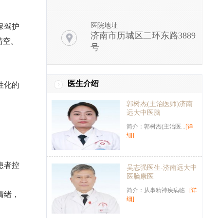
医院地址
保驾护
济南市历城区二环东路3889
晴空。
号
医生介绍
性化的
郭树杰(主治医师)济南
远大中医脑
简介：郭树杰(主治医...
[详
细]
患者控
吴志强医生-济南远大中
医脑康医
简介：从事精神疾病临...
[详
情绪，
细]