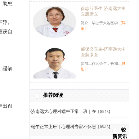
，助您
徐志芬医生-济南远大中
医脑康医
平静。
简介：毕业于大连医学...
[详
细]
重获自
郝保义医生-济南远大中
。
医脑康医
。
参加工作20余年，长期...
[详
，缓解
细]
推荐阅读
。
走出创
济南远大心理科端午正常上班｜在
·
【06-13】
端午正常上班｜心理科专家不休息
·
【06-13】
较
新资讯